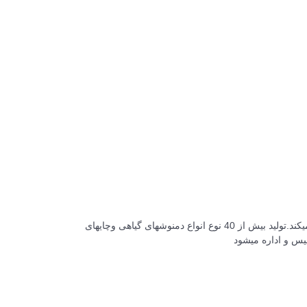
شرکت گلنوش دربند تهران درسال1391 تاسیس شد.این شرکت از اولین شرکتها در کشور هست که به صورت تخصصی در حوزه دمنوشها کار میکند.تولید بیش از 40 نوع انواع دمنوشهای گیاهی وچایهای
یس و اداره میشود