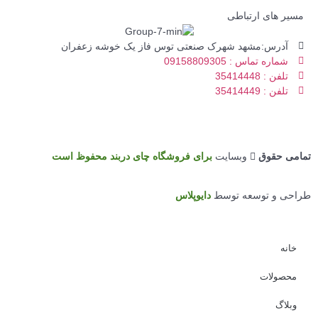
سیر های ارتباطی
آدرس:مشهد شهرک صنعتی توس فاز یک خوشه زعفران
شماره تماس : 09158809305
تلفن : 35414448
تلفن : 35414449
می حقوق
وبسایت
برای فروشگاه چای دربند محفوظ است
احی و توسعه توسط
دایوپلاس
خانه
محصولات
وبلاگ